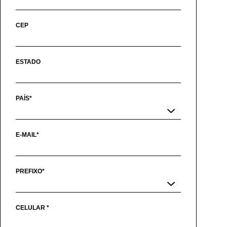
CEP
ESTADO
PAÍS*
E-MAIL*
PREFIXO*
CELULAR *