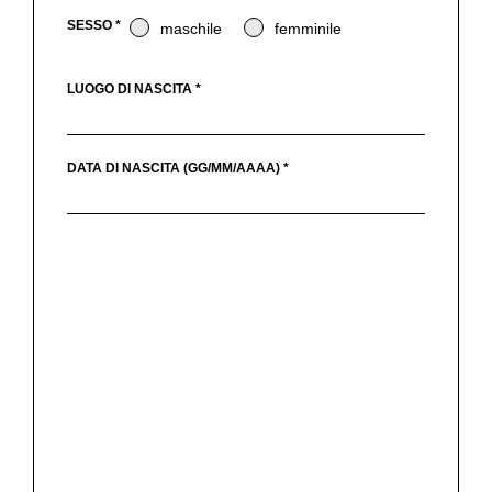
SESSO *
maschile
femminile
LUOGO DI NASCITA *
DATA DI NASCITA (GG/MM/AAAA) *