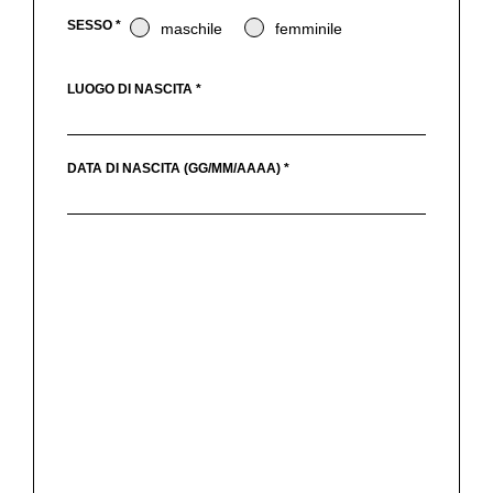
SESSO *
maschile
femminile
LUOGO DI NASCITA *
DATA DI NASCITA (GG/MM/AAAA) *